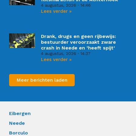
4 augustus, 2026
14:46
Lees verder »
Drank, drugs en geen rijbewijs:
bestuurder veroorzaakt zware
crash in Neede en ‘heeft spijt’
4 augustus, 2026
14:37
Lees verder »
Meer berichten laden
Eibergen
Neede
Borculo