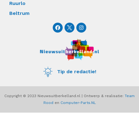
Ruurlo
Beltrum
F
I
a
n
c
s
e
t
b
a
o
g
o
r
k
a
m
Tip de redactie!
Copyright © 2023 Nieuwsuitberkelland.nl | Ontwerp & realisatie:
Team
Rood
en
Computer-Parts.NL