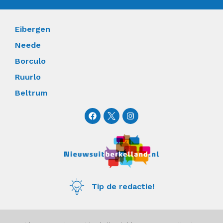
Eibergen
Neede
Borculo
Ruurlo
Beltrum
F
I
a
n
c
s
e
t
b
a
o
g
o
r
k
a
m
Tip de redactie!