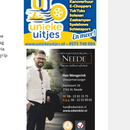
De
ag
ia
grip