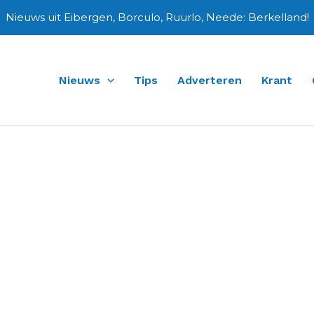
Nieuws uit Eibergen, Borculo, Ruurlo, Neede: Berkelland!
Nieuws
Tips
Adverteren
Krant