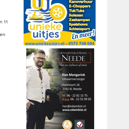
n 11
den