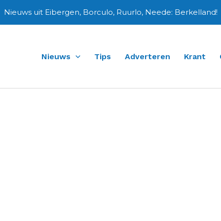
Nieuws uit Eibergen, Borculo, Ruurlo, Neede: Berkelland!
Nieuws
Tips
Adverteren
Krant