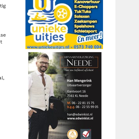
tig
ase
t
l,