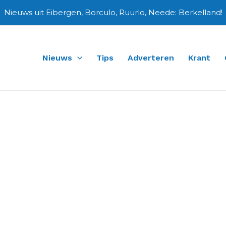
Nieuws uit Eibergen, Borculo, Ruurlo, Neede: Berkelland!
Nieuws
Tips
Adverteren
Krant