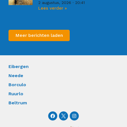
2 augustus, 2026
20:41
Lees verder »
Meer berichten laden
Eibergen
Neede
Borculo
Ruurlo
Beltrum
F
I
a
n
c
s
e
t