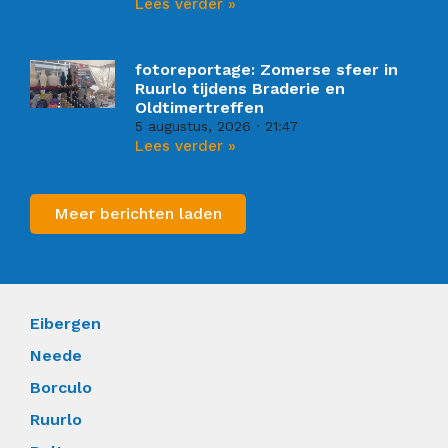
Lees verder »
fotoreportage: Zomerse sfeer in
Ruurlo tijdens Braderie en
Oldtimertreffen
5 augustus, 2026
21:47
Lees verder »
Meer berichten laden
Eibergen
Neede
Borculo
Ruurlo