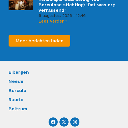
Borculose stichting: ‘Dat was erg
verrassend’
6 augustus, 2026
12:46
Lees verder »
Meer berichten laden
Eibergen
Neede
Borculo
Ruurlo
Beltrum
F
I
a
n