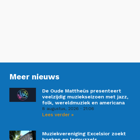
Meer nieuws
De Oude Mattheüs presenteert
veelzijdig muziekseizoen met jazz,
folk, wereldmuziek en americana
8 augustus, 2026
21:06
Lees verder »
Muziekvereniging Excelsior zoekt
boeken en legpuzzels