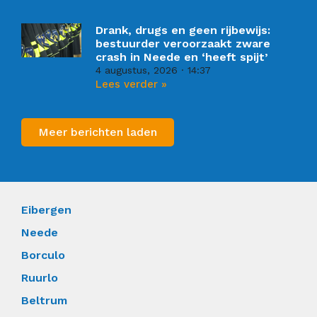
Drank, drugs en geen rijbewijs:
bestuurder veroorzaakt zware
crash in Neede en ‘heeft spijt’
4 augustus, 2026
14:37
Lees verder »
Meer berichten laden
Eibergen
Neede
Borculo
Ruurlo
Beltrum