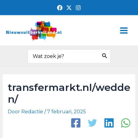
Ga
Bericht
naar
navigatie
de
Main
inhoud
Men
Zoeken
naar:
transfermarkt.nl/wedde
n/
Door
Redactie
/
7 februari, 2025