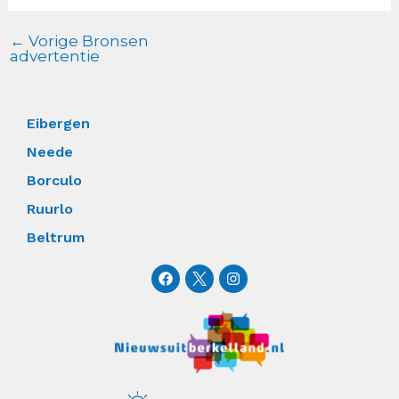
←
Vorige Bronsen
advertentie
Eibergen
Neede
Borculo
Ruurlo
Beltrum
F
I
a
n
c
s
e
t
b
a
o
g
o
r
k
a
m