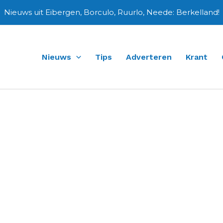
Nieuws uit Eibergen, Borculo, Ruurlo, Neede: Berkelland!
Nieuws
Tips
Adverteren
Krant