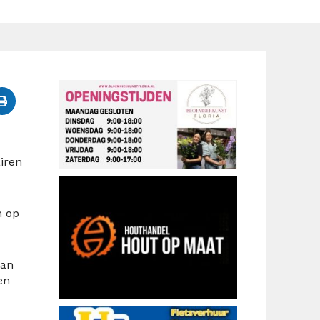
iren
m op
Dan
en