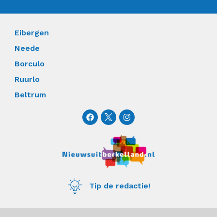
Eibergen
Neede
Borculo
Ruurlo
Beltrum
F
I
a
n
c
s
e
t
b
a
o
g
o
r
k
a
m
Tip de redactie!