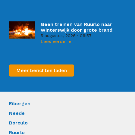
Geen treinen van Ruurlo naar
Winterswijk door grote brand
5 augustus, 2026
06:57
Lees verder »
Meer berichten laden
Eibergen
Neede
Borculo
Ruurlo