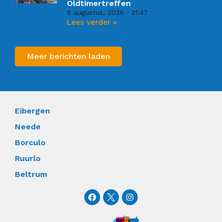
Oldtimertreffen
5 augustus, 2026
21:47
Lees verder »
Meer berichten laden
Eibergen
Neede
Borculo
Ruurlo
Beltrum
F
I
a
n
c
s
e
t