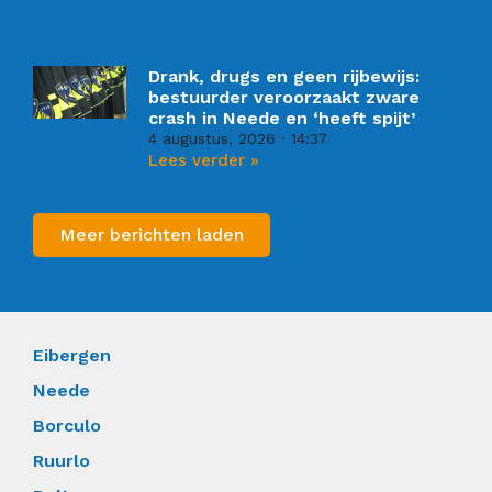
Drank, drugs en geen rijbewijs:
bestuurder veroorzaakt zware
crash in Neede en ‘heeft spijt’
4 augustus, 2026
14:37
Lees verder »
Meer berichten laden
Eibergen
Neede
Borculo
Ruurlo