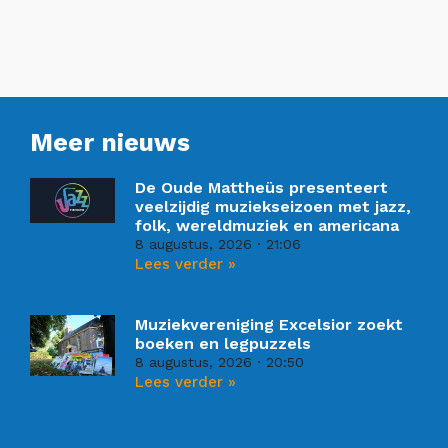
Meer nieuws
De Oude Mattheüs presenteert
veelzijdig muziekseizoen met jazz,
folk, wereldmuziek en americana
8 augustus, 2026
21:06
Lees verder »
Muziekvereniging Excelsior zoekt
boeken en legpuzzels
8 augustus, 2026
20:50
Lees verder »