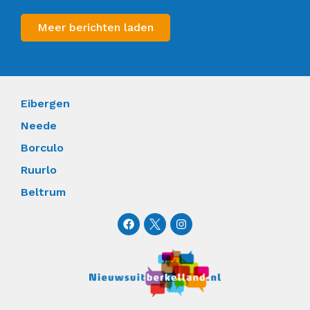
Meer berichten laden
Eibergen
Neede
Borculo
Ruurlo
Beltrum
F
I
a
n
c
s
e
t
b
a
o
g
o
r
k
a
m