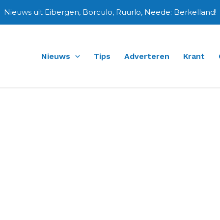
Nieuws uit Eibergen, Borculo, Ruurlo, Neede: Berkelland!
Nieuws
Tips
Adverteren
Krant