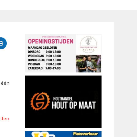
l één
llen