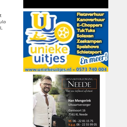
t
ulo
l.