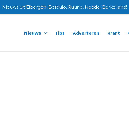
Nieuws uit Eibergen, Borculo, Ruurlo, Neede: Berkelland!
Nieuws
Tips
Adverteren
Krant