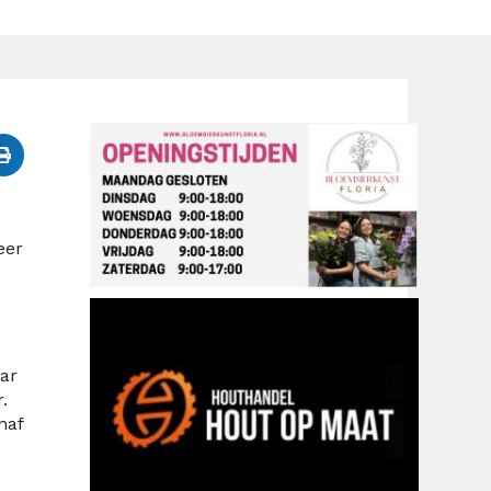
eer
ar
.
naf