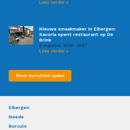
Lees verder »
Nieuwe smaakmaker in Eibergen:
Savoria opent restaurant op De
Brink
6 augustus, 2026
12:57
Lees verder »
Meer berichten laden
Eibergen
Neede
Borculo