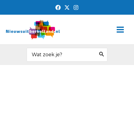
Ga
naar
de
Main
inhoud
Men
Zoeken
naar: