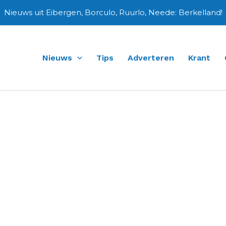
Nieuws uit Eibergen, Borculo, Ruurlo, Neede: Berkelland!
Nieuws
Tips
Adverteren
Krant