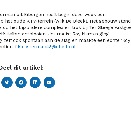
erman uit Eibergen heeft begin deze week een
p het oude KTV-terrein (wijk De Bleek). Het gebouw stond
je op het bijzondere complex en trok bij Ter Steege Vastgo
tiviteiten ontplooien. Journalist Roy Nijman ging
g zelf ook spontaan aan de slag en maakte een echte ‘Roy
entien:
f.kloosterman43@chello.nl
.
Deel dit artikel: