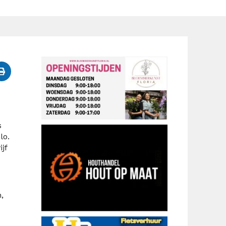
s
lo.
jf
,