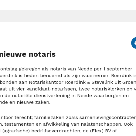
nieuwe notaris
ontslag gekregen als notaris van Neede per 1 september
oerdink is heden benoemd als zijn waarnemer. Roerdink i
verbonden aan Notariskantoor Roerdink & Stevelink uit Groen
at uit vier kandidaat-notarissen, twee notarisklerken en vi
an de notariële dienstverlening in Neede waarborgen en
ende en nieuwe zaken.
antoor terecht; familiezaken zoals samenlevingscontracten
n, testamenten en afwikkeling van nalatenschappen. Ook
(agrarische) bedrijfsoverdrachten, de (Flex) BV of