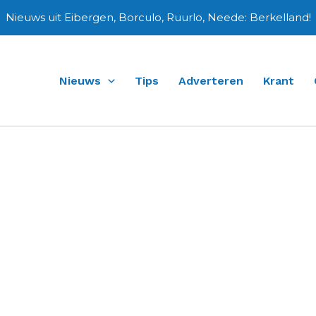
Nieuws uit Eibergen, Borculo, Ruurlo, Neede: Berkelland!
Nieuws
Tips
Adverteren
Krant