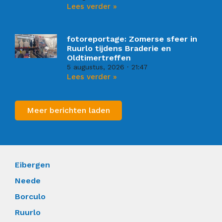
Lees verder »
fotoreportage: Zomerse sfeer in
Ruurlo tijdens Braderie en
Oldtimertreffen
5 augustus, 2026
21:47
Lees verder »
Meer berichten laden
Eibergen
Neede
Borculo
Ruurlo