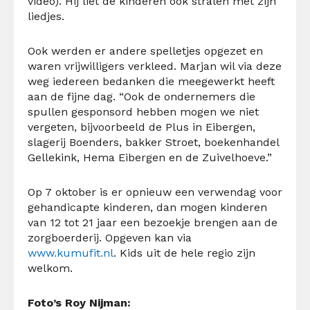
video). Hij liet de kinderen ook stralen met zijn
liedjes.
Ook werden er andere spelletjes opgezet en
waren vrijwilligers verkleed. Marjan wil via deze
weg iedereen bedanken die meegewerkt heeft
aan de fijne dag. “Ook de ondernemers die
spullen gesponsord hebben mogen we niet
vergeten, bijvoorbeeld de Plus in Eibergen,
slagerij Boenders, bakker Stroet, boekenhandel
Gellekink, Hema Eibergen en de Zuivelhoeve.”
Op 7 oktober is er opnieuw een verwendag voor
gehandicapte kinderen, dan mogen kinderen
van 12 tot 21 jaar een bezoekje brengen aan de
zorgboerderij. Opgeven kan via
www.kumufit.nl
. Kids uit de hele regio zijn
welkom.
Foto’s Roy Nijman: