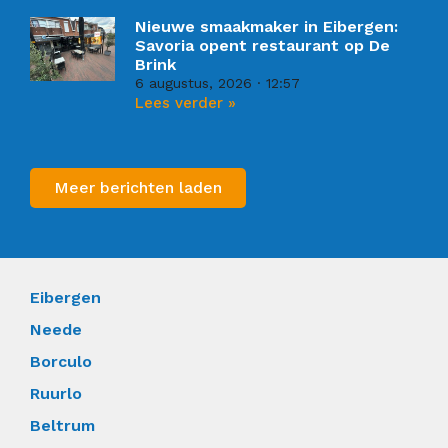
Nieuwe smaakmaker in Eibergen:
Savoria opent restaurant op De
Brink
6 augustus, 2026
12:57
Lees verder »
Meer berichten laden
Eibergen
Neede
Borculo
Ruurlo
Beltrum