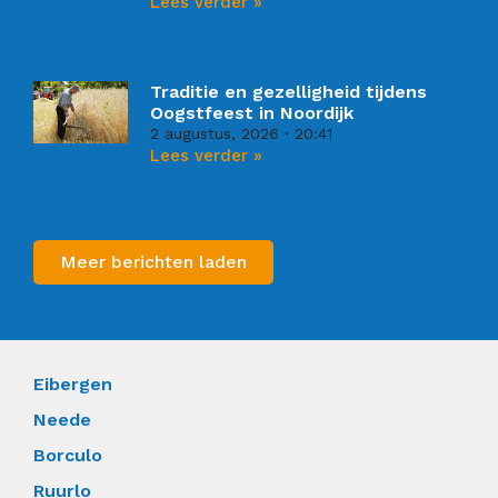
Lees verder »
Traditie en gezelligheid tijdens
Oogstfeest in Noordijk
2 augustus, 2026
20:41
Lees verder »
Meer berichten laden
Eibergen
Neede
Borculo
Ruurlo