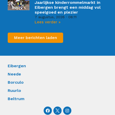
Jaarlijkse kinderrommelmarkt in
Eibergen brengt een middag vol
speelgoed en plezier
7 augustus, 2026
08:11
Lees verder »
Meer berichten laden
Eibergen
Neede
Borculo
Ruurlo
Beltrum
F
I
a
n