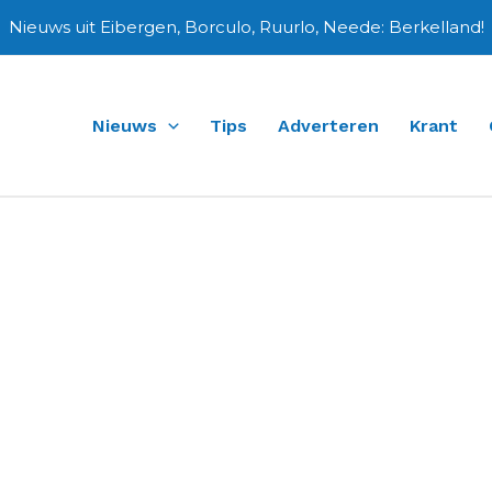
Nieuws uit Eibergen, Borculo, Ruurlo, Neede: Berkelland!
Nieuws
Tips
Adverteren
Krant