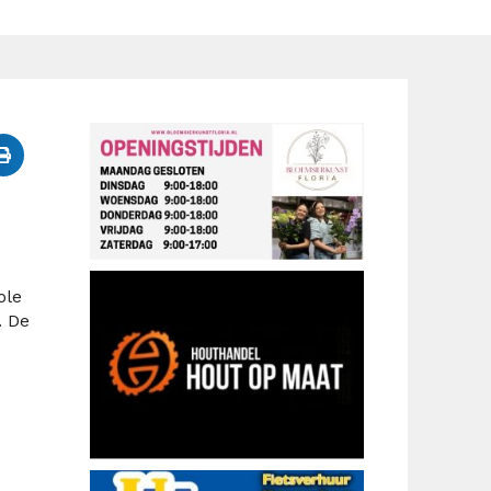
ole
. De