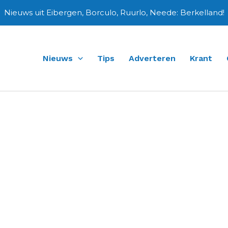
Nieuws uit Eibergen, Borculo, Ruurlo, Neede: Berkelland!
Nieuws
Tips
Adverteren
Krant