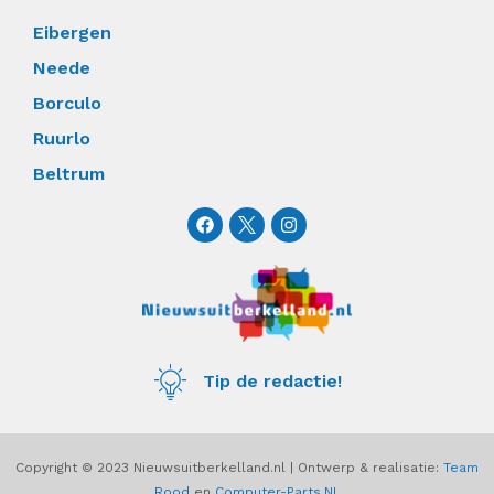
Eibergen
Neede
Borculo
Ruurlo
Beltrum
F
I
a
n
c
s
e
t
b
a
o
g
o
r
k
a
m
Tip de redactie!
Copyright © 2023 Nieuwsuitberkelland.nl | Ontwerp & realisatie:
Team
Rood
en
Computer-Parts.NL