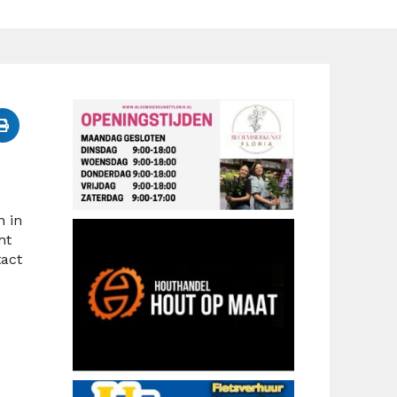
e
n in
ht
tact