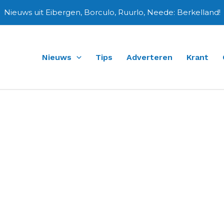
Nieuws uit Eibergen, Borculo, Ruurlo, Neede: Berkelland!
Nieuws
Tips
Adverteren
Krant