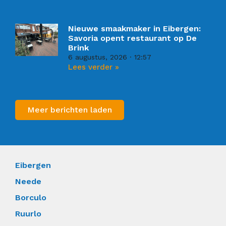
Nieuwe smaakmaker in Eibergen:
Savoria opent restaurant op De
Brink
6 augustus, 2026
12:57
Lees verder »
Meer berichten laden
Eibergen
Neede
Borculo
Ruurlo