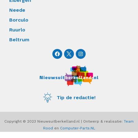
Eibergen
Neede
Borculo
Ruurlo
Beltrum
F
I
a
n
c
s
e
t
b
a
o
g
o
r
k
a
m
Tip de redactie!
Copyright © 2023 Nieuwsuitberkelland.nl | Ontwerp & realisatie:
Team
Rood
en
Computer-Parts.NL