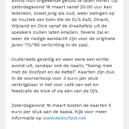
avond hun ongekende geluid te laten horen. Op
zaterdagavond 16 maart vanaf 20.00 uur kan
iedereen, zowel jong als oud, weer swingen op
de muziek van toen die de DJ’s Aalt, Dinant,
Wijnand en Dick vanaf de draaitafels uit de
speakers zullen laten knallen. Tevens zal er
weer de nodige aandacht zijn voor de originele
jaren ‘70/’80 verlichting in de zaal.
Ouderwets gezellig en weer eens een echte
avond uit, vandaar ook de naam; “Swing mee
met de Doofpot en de Kettel”. Kaarten zijn dus
in de voorverkoop voor 3 euro per stuk
verkrijgbaar in het voor café van eet en
feestcafe de Klok of via één van de Dj’s.
Zaterdagavond 16 maart kosten de kaarten 5
euro per stuk aan de kassa. Kijk voor meer
informatie op
www.dedoofpot.net