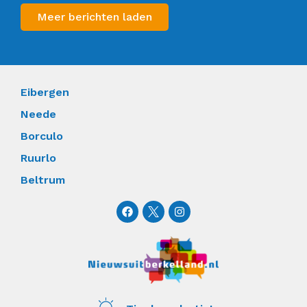
Meer berichten laden
Eibergen
Neede
Borculo
Ruurlo
Beltrum
F
I
a
n
c
s
e
t
b
a
o
g
o
r
k
a
m