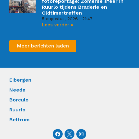
fotoreportage: Zomerse sfeer in
Ruurlo tijdens Braderie en
Oldtimertreffen
5 augustus, 2026
21:47
Lees verder »
Meer berichten laden
Eibergen
Neede
Borculo
Ruurlo
Beltrum
F
I
a
n