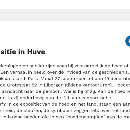
sitie in Huve
tekeningen en schilderijen waarbij voornamelijk de hoed of
Een verhaal in beeld over de invloed van de geschiedenis,
ikaans land: Peru. Vanaf 27 september tot aan 19 decemb
e Grotestaat 52 in Eibergen (tijdens kantooruren). Hoede
andacht naar de persoon. Wie is hij of zij. Kan de hoed i
de. Is zij onderhevig aan de tijd, aan economische
? In de expositie: Van de hoed en het land, staan een aan
nheid, de kleuren, de symbolen zeggen iets over het land
e Hollandse hoeden die in een “hoedencomplex” aan de m