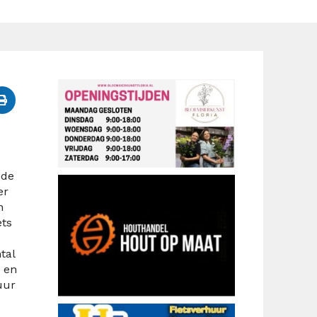
 de
er
n
ets
tal
 en
uur