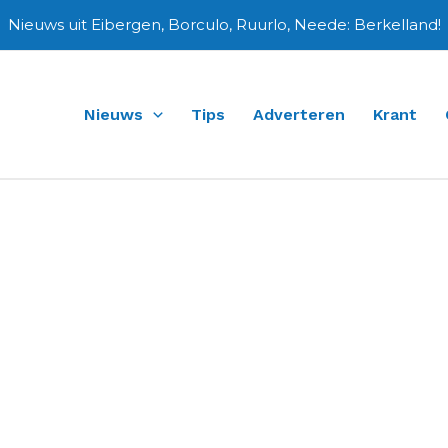
Nieuws uit Eibergen, Borculo, Ruurlo, Neede: Berkelland!
Nieuws
Tips
Adverteren
Krant