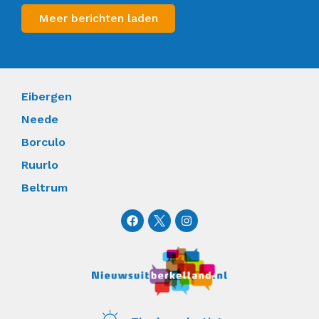
Meer berichten laden
Eibergen
Neede
Borculo
Ruurlo
Beltrum
F
I
a
n
c
s
e
t
b
a
o
g
o
r
k
a
m