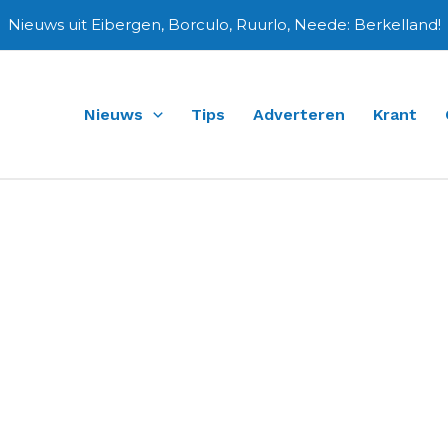
Nieuws uit Eibergen, Borculo, Ruurlo, Neede: Berkelland!
Nieuws
Tips
Adverteren
Krant