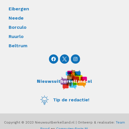
Eibergen
Neede
Borculo
Ruurlo
Beltrum
F
I
a
n
c
s
e
t
b
a
o
g
o
r
k
a
m
Tip de redactie!
Copyright © 2023 Nieuwsuitberkelland.nl | Ontwerp & realisatie:
Team
Rood
en
Computer-Parts.NL