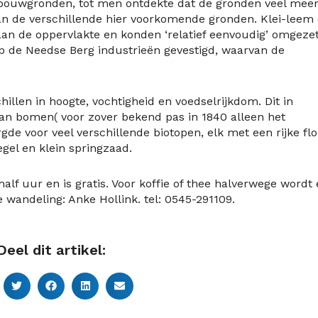
dbouwgronden, tot men ontdekte dat de gronden veel meer
n de verschillende hier voorkomende gronden. Klei-leem
an de oppervlakte en konden ‘relatief eenvoudig’ omgeze
op de Needse Berg industrieën gevestigd, waarvan de
illen in hoogte, vochtigheid en voedselrijkdom. Dit in
van bomen( voor zover bekend pas in 1840 alleen het
de voor veel verschillende biotopen, elk met een rijke flo
gel en klein springzaad.
lf uur en is gratis. Voor koffie of thee halverwege wordt
e wandeling: Anke Hollink. tel: 0545-291109.
Deel dit artikel: