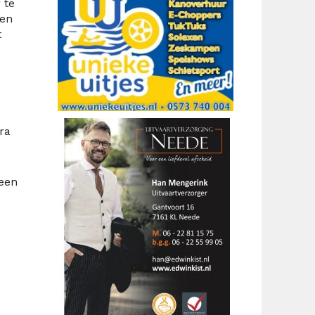
 te
 en
t
ra
 een