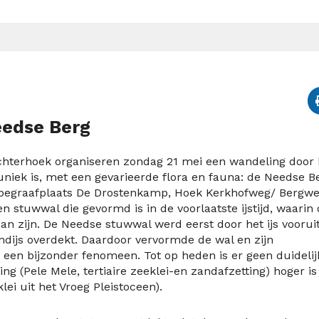
eedse Berg
hterhoek organiseren zondag 21 mei een wandeling door 
uniek is, met een gevarieerde flora en fauna: de Needse B
ij begraafplaats De Drostenkamp, Hoek Kerkhofweg/ Bergwe
stuwwal die gevormd is in de voorlaatste ijstijd, waarin o
n zijn. De Needse stuwwal werd eerst door het ijs voorui
dijs overdekt. Daardoor vervormde de wal en zijn
 een bijzonder fenomeen. Tot op heden is er geen duidelij
ing (Pele Mele, tertiaire zeeklei-en zandafzetting) hoger is
lei uit het Vroeg Pleistoceen).