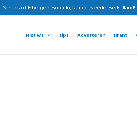
Nieuws uit Eibergen, Borculo, Ruurlo, Neede: Berkelland!
Nieuws
Tips
Adverteren
Krant