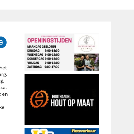
het
erg.
g,
.a.
t en
ke