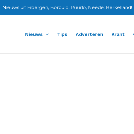
Nieuws uit Eibergen, Borculo, Ruurlo, Neede: Berkelland!
Nieuws
Tips
Adverteren
Krant