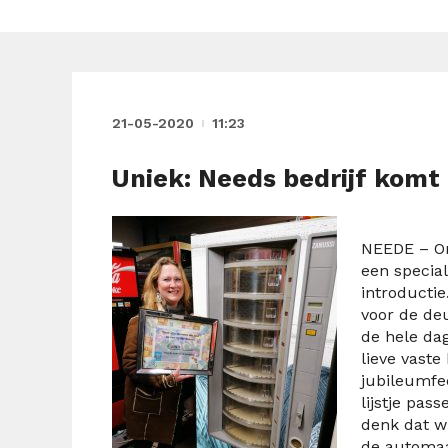
21-05-2020
11:23
Uniek: Needs bedrijf komt
NEEDE – On
een special
introducti
voor de de
de hele da
lieve vast
jubileumfe
lijstje pas
denk dat w
de automaa