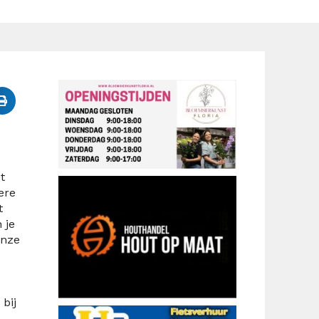
t
ere
t
 je
onze
bij