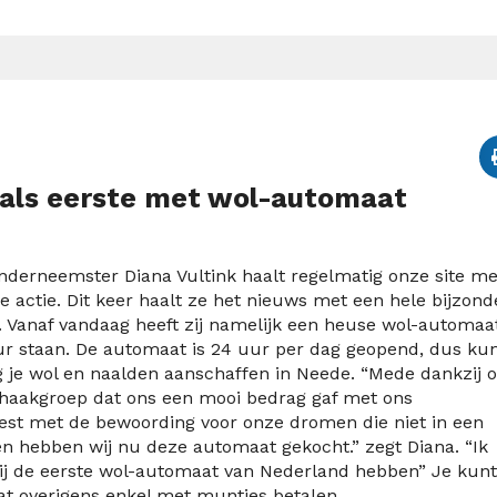
 als eerste met wol-automaat
derneemster Diana Vultink haalt regelmatig onze site me
e actie. Dit keer haalt ze het nieuws met een hele bijzond
e. Vanaf vandaag heeft zij namelijk een heuse wol-automaa
ur staan. De automaat is 24 uur per dag geopend, dus kun
g je wol en naalden aanschaffen in Neede. “Mede dankzij 
e haakgroep dat ons een mooi bedrag gaf met ons
est met de bewoording voor onze dromen die niet in een
sen hebben wij nu deze automaat gekocht.” zegt Diana. “Ik
ij de eerste wol-automaat van Nederland hebben” Je kunt 
t overigens enkel met muntjes betalen.