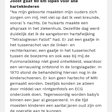
Joost gaat 60 km lopen voor alle
hartekinderen
“Na mijn geboorte maakten mijn ouders zich
zorgen om mij. Het viel op dat ik veel kreunde,
vooral ’s nachts. De huisarts maakte een
afspraak in het ziekenhuis. Dezelfde dag werd
duidelijk dat ik de aangeboren hartafwijking
“Tetralogievan Fallot” had. Er zat een gaatje in
het tussenschot van de linker- en
rechterkamer, een gaatje in het tussenschot
tussen de boezems en ook was bij mij de
Pulmonalisklep niet goed ontwikkeld, waardoor
een vernauwing ontstond in de longslagader. In
1970 stond de behandeling hiervan nog in de
kinderschoenen. Er kon geen hartecho of MRI
gemaakt worden. Destijds konden ze alleen
door middel van röntgenfoto’s en ECG
onderzoek doen. Tegenwoordig worden baby’s
binnen een jaar al geopereerd. In die tijd
moesten kinderen een aantal jaren oud zijn om
de operatie aan te kunnen.