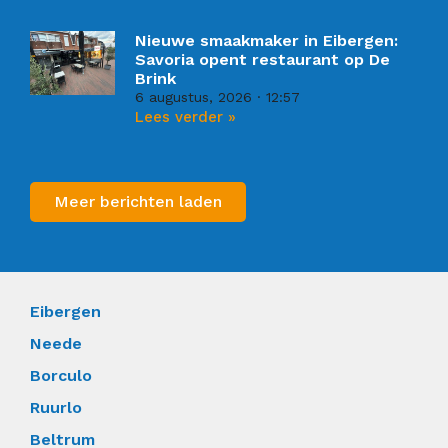
Nieuwe smaakmaker in Eibergen:
Savoria opent restaurant op De
Brink
6 augustus, 2026
12:57
Lees verder »
Meer berichten laden
Eibergen
Neede
Borculo
Ruurlo
Beltrum