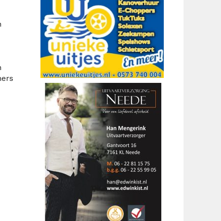
n
n
ners