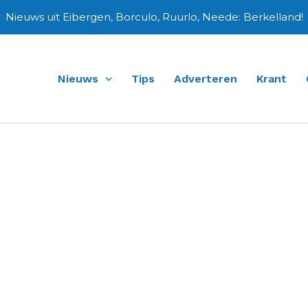
Nieuws uit Eibergen, Borculo, Ruurlo, Neede: Berkelland!
Nieuws
Tips
Adverteren
Krant