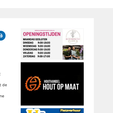
g
t de
ene