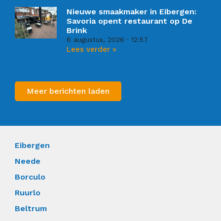
Nieuwe smaakmaker in Eibergen:
Savoria opent restaurant op De
Brink
6 augustus, 2026
12:57
Lees verder »
Meer berichten laden
Eibergen
Neede
Borculo
Ruurlo
Beltrum