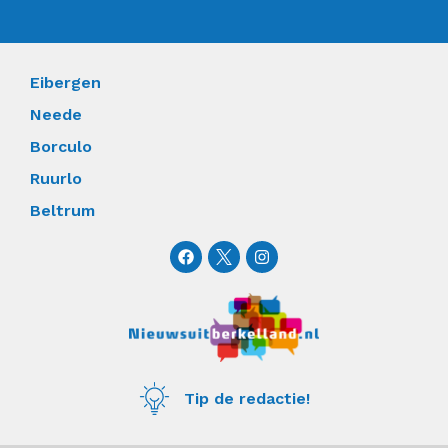
Eibergen
Neede
Borculo
Ruurlo
Beltrum
F
I
a
n
c
s
e
t
b
a
o
g
o
r
k
a
m
Tip de redactie!