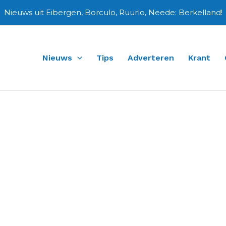
Nieuws uit Eibergen, Borculo, Ruurlo, Neede: Berkelland!
Nieuws
Tips
Adverteren
Krant