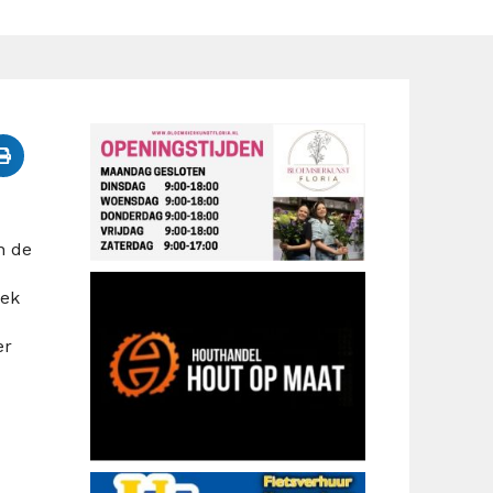
n de
eek
er