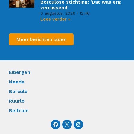
Borculose stichting: ‘Dat was erg
verrassend’
6 augustus, 2026
12:46
Lees verder »
Meer berichten laden
Eibergen
Neede
Borculo
Ruurlo
Beltrum
F
I
a
n
c
s