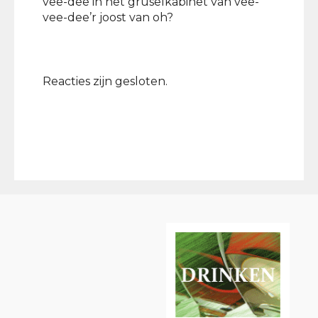
vee-dee in het grüselkabinet van vee-
vee-dee’r joost van oh?
Reacties zijn gesloten.