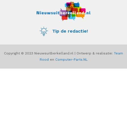
e
t
b
a
o
g
o
r
k
a
m
Tip de redactie!
Copyright © 2023 Nieuwsuitberkelland.nl | Ontwerp & realisatie:
Team
Rood
en
Computer-Parts.NL