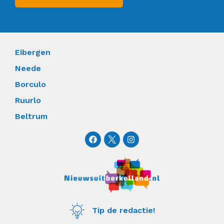
Eibergen
Neede
Borculo
Ruurlo
Beltrum
F
I
a
n
c
s
e
t
b
a
o
g
o
r
k
a
m
Tip de redactie!