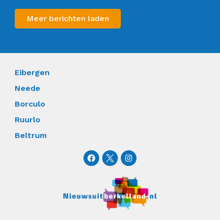
Meer berichten laden
Eibergen
Neede
Borculo
Ruurlo
Beltrum
F
I
a
n
c
s
e
t
b
a
o
g
o
r
k
a
m