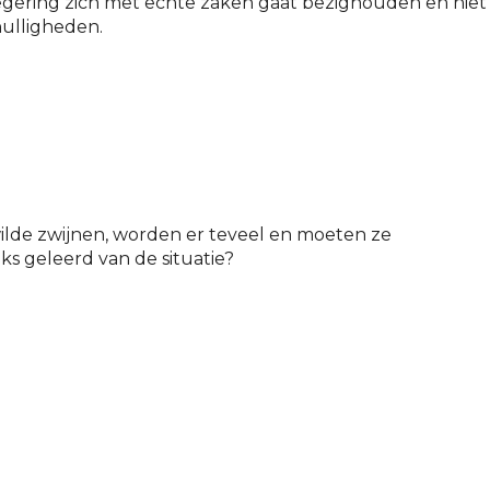
 regering zich met echte zaken gaat bezighouden en niet
nulligheden.
wilde zwijnen, worden er teveel en moeten ze
s geleerd van de situatie?