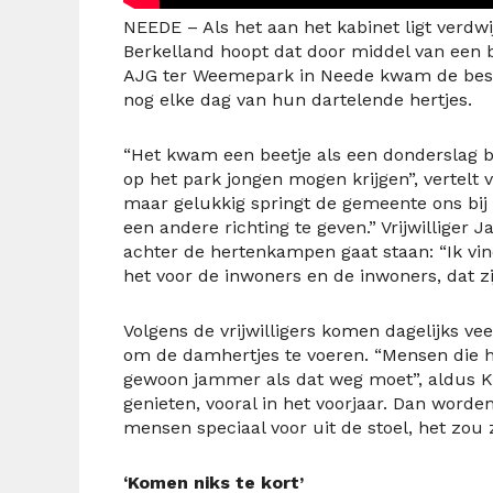
NEEDE – Als het aan het kabinet ligt ver
Berkelland hoopt dat door middel van een b
AJG ter Weemepark in Neede kwam de besliss
nog elke dag van hun dartelende hertjes.
“Het kwam een beetje als een donderslag bi
op het park jongen mogen krijgen”, vertelt v
maar gelukkig springt de gemeente ons bij 
een andere richting te geven.” Vrijwilliger
achter de hertenkampen gaat staan: “Ik vi
het voor de inwoners en de inwoners, dat zi
Volgens de vrijwilligers komen dagelijks v
om de damhertjes te voeren. “Mensen die h
gewoon jammer als dat weg moet”, aldus K
genieten, vooral in het voorjaar. Dan word
mensen speciaal voor uit de stoel, het zou z
‘Komen niks te kort’