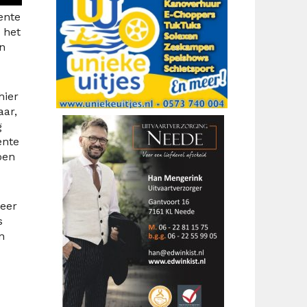
ente
 het
n
hier
aar,
g
ente
oen
meer
s
n