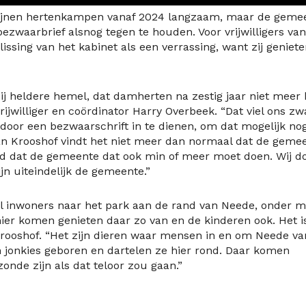
dwijnen hertenkampen vanaf 2024 langzaam, maar de geme
ezwaarbrief alsnog tegen te houden. Voor vrijwilligers van
ing van het kabinet als een verrassing, want zij geniete
j heldere hemel, dat damherten na zestig jaar niet meer 
rijwilliger en coördinator Harry Overbeek. “Dat viel ons zw
door een bezwaarschrift in te dienen, om dat mogelijk no
 Jan Krooshof vindt het niet meer dan normaal dat de geme
nd dat de gemeente dat ook min of meer moet doen. Wij d
jn uiteindelijk de gemeente.”
eel inwoners naar het park aan de rand van Neede, onder 
ier komen genieten daar zo van en de kinderen ook. Het i
rooshof. “Het zijn dieren waar mensen in en om Neede va
en jonkies geboren en dartelen ze hier rond. Daar komen
onde zijn als dat teloor zou gaan.”