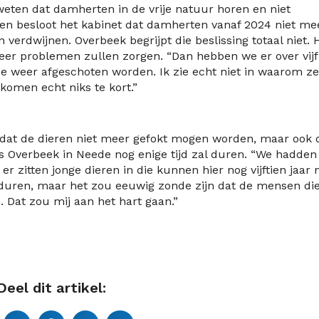
eten dat damherten in de vrije natuur horen en niet
den besloot het kabinet dat damherten vanaf 2024 niet me
rdwijnen. Overbeek begrijpt die beslissing totaal niet. H
eer problemen zullen zorgen. “Dan hebben we er over vijf
n ze weer afgeschoten worden. Ik zie echt niet in waarom ze
komen echt niks te kort.”
n dat de dieren niet meer gefokt mogen worden, maar ook 
ns Overbeek in Neede nog enige tijd zal duren. “We hadden
s er zitten jonge dieren in die kunnen hier nog vijftien jaar 
wel duren, maar het zou eeuwig zonde zijn dat de mensen di
at zou mij aan het hart gaan.”
Deel dit artikel: