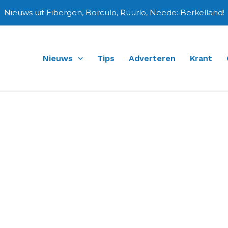
Nieuws uit Eibergen, Borculo, Ruurlo, Neede: Berkelland!
Nieuws
Tips
Adverteren
Krant