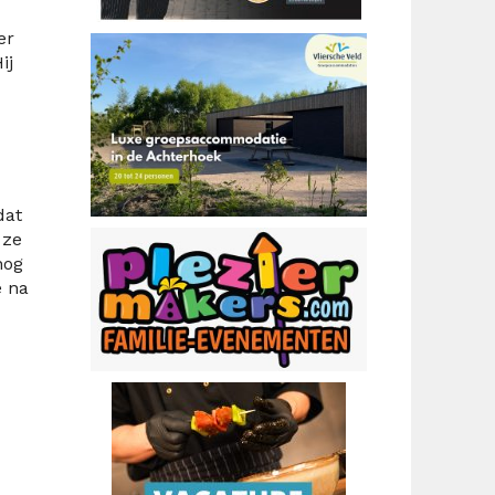
er
ij
dat
 ze
nog
e na